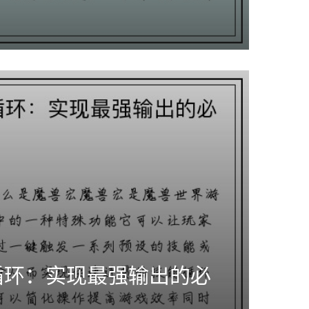
循环：实现最强输出的必