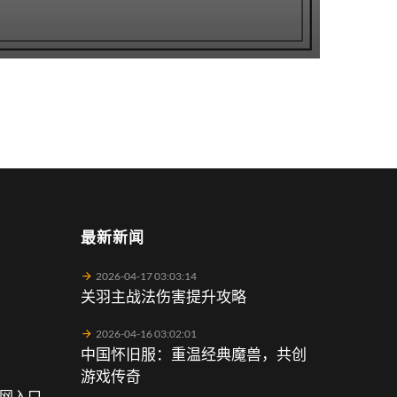
最新新闻
2026-04-17 03:03:14
关羽主战法伤害提升攻略
2026-04-16 03:02:01
中国怀旧服：重温经典魔兽，共创
游戏传奇
官网入口