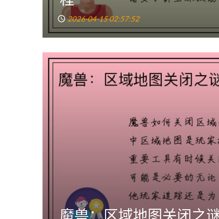
2026-04-15 02:57:52
魔兽：区域地图关闭之