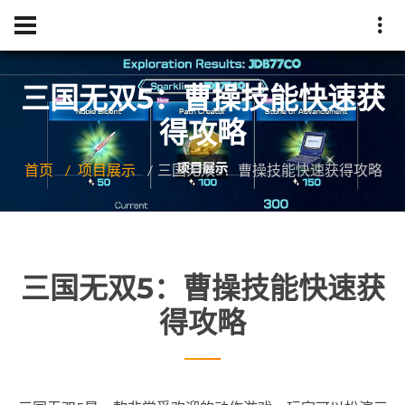
三国无双5：曹操技能快速获
得攻略
首页
项目展示
三国无双5：曹操技能快速获得攻略
三国无双5：曹操技能快速获
得攻略