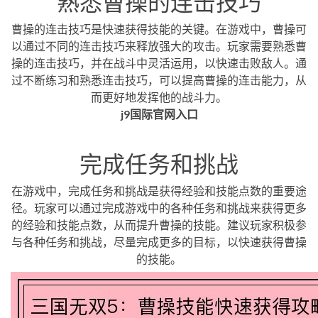
熟悉曹操的连击技巧
曹操的连击技巧是快速获得技能的关键。在游戏中，曹操可
以通过不同的连击技巧来释放强大的攻击。玩家需要熟悉曹
操的连击技巧，并在战斗中灵活运用，以快速击败敌人。通
过不断练习和熟悉连击技巧，可以提高曹操的连击能力，从
而更好地发挥他的战斗力。
j9国际官网入口
完成任务和挑战
在游戏中，完成任务和挑战是获得经验和技能点数的重要途
径。玩家可以通过完成游戏中的各种任务和挑战来获得更多
的经验和技能点数，从而提升曹操的技能。建议玩家积极参
与各种任务和挑战，尽量完成更多的目标，以快速获得曹操
的技能。