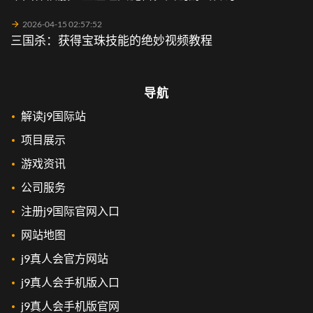
2026-04-15 02:57:52
三国杀：获得宝珠技能的绝妙视频教程
导航
解读j9国际站
项目展示
游戏资讯
公司服务
注册j9国际官网入口
网站地图
j9真人会官方网站
j9真人会手机版入口
j9真人会手机版官网