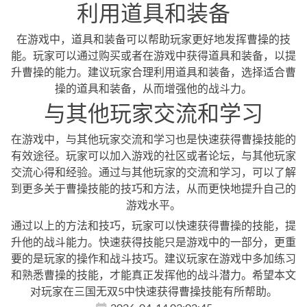
利用道具和装备
在游戏中，道具和装备可以帮助玩家更好地发挥曹操的技
能。玩家可以通过购买或者在游戏中获得道具和装备，以提
升曹操的能力。建议玩家合理利用道具和装备，选择适合曹
操的道具和装备，从而增强他的战斗力。
与其他玩家交流和学习
在游戏中，与其他玩家交流和学习也是快速获得曹操技能的
有效途径。玩家可以加入游戏的社区或者论坛，与其他玩家
交流心得和经验。通过与其他玩家的交流和学习，可以了解
到更多关于曹操技能的技巧和方法，从而更快地提升自己的
游戏水平。
通过以上的方法和技巧，玩家可以快速获得曹操的技能，提
升他的战斗能力。快速获得技能只是游戏中的一部分，更重
要的是玩家的操作和战斗技巧。建议玩家在游戏中多加练习
和熟悉曹操的技能，才能真正发挥他的战斗潜力。希望本文
对玩家在三国无双5中快速获得曹操技能有所帮助。